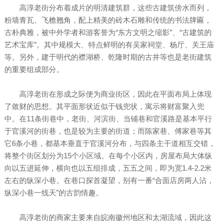
高淳老街分布着成片的明清建筑群，这些古建筑傍水而列，
粉墙青瓦、飞檐翘角，配上精美的砖木石雕和传统的书法牌匾，
古朴典雅，被中外学者和游客誉为“东方文明之缩影”、“古建筑的
艺术宝库”。其中规模大、特点鲜明的有吴家祠堂、杨厅、关王庙
等。另外，建于明代的襟湖桥、乾隆时期的古井等也是老街建筑
的重要组成部分。
高淳老街在形成之际便为商业街区，因此在平面布局上体现
了敛财的思想。其平面形状近似于钱兜状，寓示将财富聚入兜
中。在11条街巷中，老街、河滨街、当铺巷和官溪路是基本平行
于官溪河的街巷，也是较为主要的街道；而陈家巷、傅家巷等其
它6条小巷，都基本垂直于官溪河分布，与四条主干道相互交错，
将整个街区划分为15个小区域。在每个小区内，房屋布局大体纵
向以五进延伸，横向也以五组排成，五五之间，即为宽1.4-2.2米
左右的纵深小巷。在巷口探首凝望，别有一番“合面店房两人沾，
纵深小巷一线天”的古韵情趣。
高淳老街的商家主要来自皖南徽州地区和太湖流域，因此这