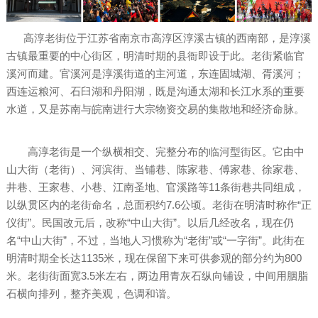
高淳老街位于江苏省南京市高淳区淳溪古镇的西南部，是淳溪
古镇最重要的中心街区，明清时期的县衙即设于此。老街紧临官
溪河而建。官溪河是淳溪街道的主河道，东连固城湖、胥溪河；
西连运粮河、石臼湖和丹阳湖，既是沟通太湖和长江水系的重要
水道，又是苏南与皖南进行大宗物资交易的集散地和经济命脉。
高淳老街是一个纵横相交、完整分布的临河型街区。它由中
山大街（老街）、河滨街、当铺巷、陈家巷、傅家巷、徐家巷、
井巷、王家巷、小巷、江南圣地、官溪路等11条街巷共同组成，
以纵贯区内的老街命名，总面积约7.6公顷。老街在明清时称作“正
仪街”。民国改元后，改称“中山大街”。以后几经改名，现在仍
名“中山大街”，不过，当地人习惯称为“老街”或“一字街”。此街在
明清时期全长达1135米，现在保留下来可供参观的部分约为800
米。老街街面宽3.5米左右，两边用青灰石纵向铺设，中间用胭脂
石横向排列，整齐美观，色调和谐。